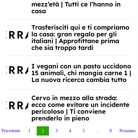
mezz’età | Tutti ce l’hanno in
casa
Trasferisciti qui e ti compriamo
la casa: gran regalo per gli
italiani | Approfittane prima
che sia troppo tardi
I vegani con un pasto uccidono
15 animali, chi mangia carne 1 |
La nuova ricerca cambia tutto
Cervo in mezzo alla strada:
ecco come evitare un incidente
pericoloso | Ti conviene
prenderlo in pieno
Paginazione
Precedente
1
2
3
4
5
…
8
Prossimo