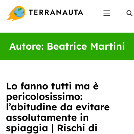
Skip
Menu
to
Principale
content
Autore:
Beatrice Martini
Lo fanno tutti ma è
pericolosissimo:
l’abitudine da evitare
assolutamente in
spiaggia | Rischi di