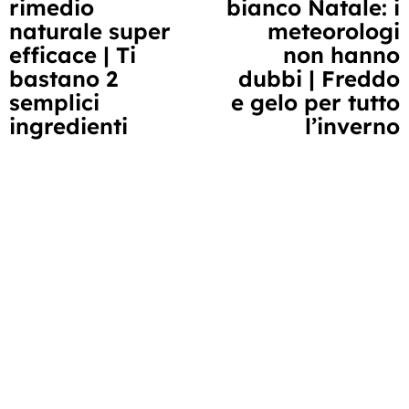
rimedio
bianco Natale: i
a
naturale super
meteorologi
leggere
efficace | Ti
non hanno
bastano 2
dubbi | Freddo
semplici
e gelo per tutto
ingredienti
l’inverno