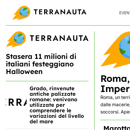
Skip
to
EVEN
content
Stasera 11 milioni di
italiani festeggiano
Halloween
Roma, 
Imperi
Grado, rinvenute
antiche palizzate
Roma, un terri
romane: venivano
dalle macerie
utilizzate per
comprendere le
soccorsi. Aper
variazioni del livello
del mare
Marotta