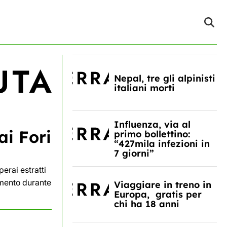
Nepal, tre gli alpinisti
italiani morti
Influenza, via al
ai Fori
primo bollettino:
“427mila infezioni in
7 giorni”
perai estratti
imento durante
Viaggiare in treno in
Europa, gratis per
chi ha 18 anni