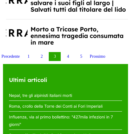
salvare i suoi figli al largo |
Salvati tutti dal titolare del lido
Morto a Tricase Porto,
ennesima tragedia consumata
in mare
Paginazione
Precedente
1
2
3
4
5
Prossimo
degli
articoli
Ultimi articoli
Nepal, tre gli alpinisti italiani morti
Roma, crollo della Torre dei Conti ai Fori Imperiali
Influenza, via al primo bollettino: "427mila infezioni in 7
giorni"