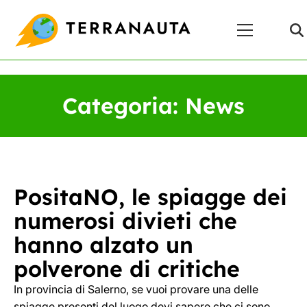
Skip
Menu
to
Principale
content
Categoria:
News
PositaNO, le spiagge dei
numerosi divieti che
hanno alzato un
polverone di critiche
In provincia di Salerno, se vuoi provare una delle
spiagge presenti del luogo devi sapere che ci sono