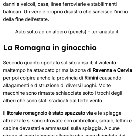
danni a veicoli, case, linee ferroviarie e stabilimenti
balneari. Un vero e proprio disastro che sancisce l’inizio
della fine dell’estate.
Auto sotto ad un albero (pexels) – terranauta.it
La Romagna in ginocchio
Secondo quanto riportato sul sito ansa.it, il violento
maltempo ha attaccato prima la zona di
Ravenna
e
Cervia
per poi colpire anche la provincia di
Rimini
causando
allagamenti e distruzione di diversi luoghi. Molte
macchine sono rimaste schiacciate sotto i trochi degli
alberi che sono stati sradicati dal forte vento.
Il
litorale romagnolo è stato spazzato via
e le spiagge
attrezzate si sono ritrovate con ombrelloni, sdraio, lettini e
cabine devastati e ammassati sulla spiaggia. Alcune
strade si sono talmente allagate che sono diventate dei