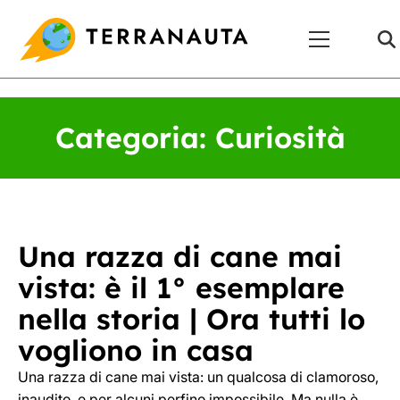
Skip
Menu
to
Principale
content
Categoria:
Curiosità
Una razza di cane mai
vista: è il 1° esemplare
nella storia | Ora tutti lo
vogliono in casa
Una razza di cane mai vista: un qualcosa di clamoroso,
inaudito, e per alcuni perfino impossibile. Ma nulla è