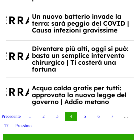
Un nuovo batterio invade la
terra: sarà peggio del COVID |
Causa infezioni gravissime
Diventare più alti, oggi si può:
basta un semplice intervento
chirurgico | Ti costerà una
fortuna
Acqua calda gratis per tutti:
approvata la nuova legge del
governo | Addio metano
Paginazione
Precedente
1
2
3
4
5
6
7
…
17
Prossimo
degli