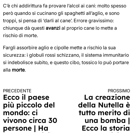
C’è chi addirittura fa provare l’alcol ai cani: molto spesso
però quando si cucinano gli spaghetti all’aglio, e sono
troppi, si pensa di ‘darli al cane’. Errore gravissimo:
chiunque dà questi
avanzi
al proprio cane lo mette a
rischio di morte.
Fargli assorbire aglio e cipolle mette a rischio la sua
sicurezza: i globuli rossi schizzano, il sistema immunitario
si indebolisce subito, e questo cibo, tossico lo può portare
alla
morte
.
PRECEDENTE
PROSSIMO
Continua
Ecco il paese
La creazione
più piccolo del
della Nutella è
a
mondo: ci
tutto merito di
leggere
vivono circa 30
una bomba |
persone | Ha
Ecco la storia