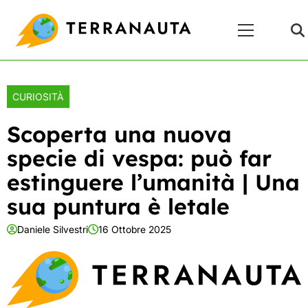
Skip
Menu
to
Principale
content
CURIOSITÀ
Scoperta una nuova
specie di vespa: può far
estinguere l’umanità | Una
sua puntura è letale
Daniele Silvestri
16 Ottobre 2025