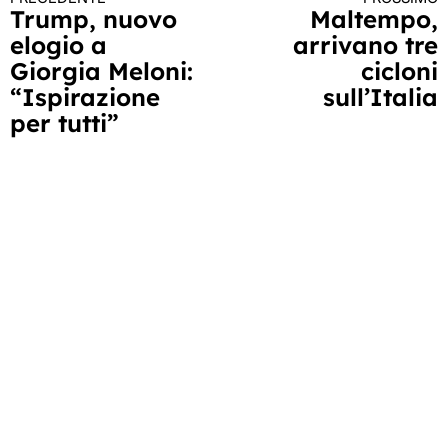
Continua
Trump, nuovo
Maltempo,
elogio a
arrivano tre
a
Giorgia Meloni:
cicloni
leggere
“Ispirazione
sull’Italia
per tutti”