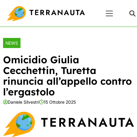
Skip
Menu
to
Principale
content
NEWS
Omicidio Giulia
Cecchettin, Turetta
rinuncia all’appello contro
l’ergastolo
Daniele Silvestri
15 Ottobre 2025