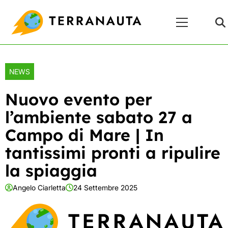
Skip
Menu
to
Principale
content
NEWS
Nuovo evento per
l’ambiente sabato 27 a
Campo di Mare | In
tantissimi pronti a ripulire
la spiaggia
Angelo Ciarletta
24 Settembre 2025