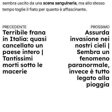
sembra uscito da una
scena sanguinaria
, ma allo stesso
tempo toglie il fiato per quanto è affascinante.
PRECEDENTE
PROSSIMO
Continua
Terribile frana
Assurda
in Italia: quasi
invasione nei
a
cancellato un
nostri cieli |
leggere
paese intero |
Sembra un
Tantissimi
fenomeno
morti sotto le
paranormale,
macerie
invece è tutto
legato alla
pioggia