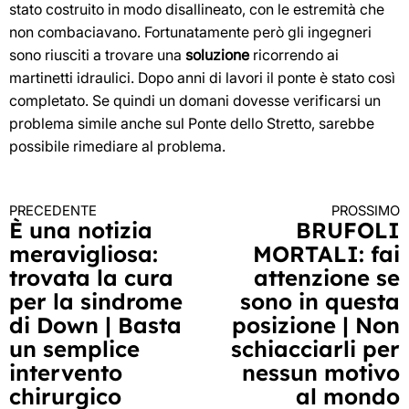
stato costruito in modo disallineato, con le estremità che
non combaciavano. Fortunatamente però gli ingegneri
sono riusciti a trovare una
soluzione
ricorrendo ai
martinetti idraulici. Dopo anni di lavori il ponte è stato così
completato. Se quindi un domani dovesse verificarsi un
problema simile anche sul Ponte dello Stretto, sarebbe
possibile rimediare al problema.
PRECEDENTE
PROSSIMO
Continua
È una notizia
BRUFOLI
meravigliosa:
MORTALI: fai
a
trovata la cura
attenzione se
leggere
per la sindrome
sono in questa
di Down | Basta
posizione | Non
un semplice
schiacciarli per
intervento
nessun motivo
chirurgico
al mondo