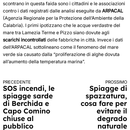
scontrano in questa faida sono i cittadini e le associazioni
contro i dati registrati dalle analisi eseguite da
ARPACAL
(Agenzia Regionale per la Protezione dell’Ambiente della
Calabria). I primi ipotizzano che le acque verdastre del
mare tra Lamezia Terme e Pizzo siano dovute agli
scarichi incontrollati
delle fabbriche in città. Invece i dati
dell’ARPACAL sottolineano come il fenomeno del mare
verde sia causato dalla “proliferazione di alghe dovuta
all’aumento della temperatura marina”.
PRECEDENTE
PROSSIMO
Continua
SOS incendi, le
Spiagge di
spiagge sarde
spazzatura,
a
di Berchida e
cosa fare per
leggere
Capo Comino
evitare il
chiuse al
degrado
pubblico
naturale