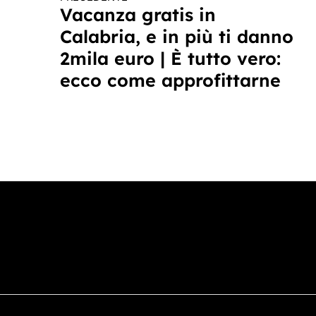
Continua
Vacanza gratis in
a
Calabria, e in più ti danno
leggere
2mila euro | È tutto vero:
ecco come approfittarne