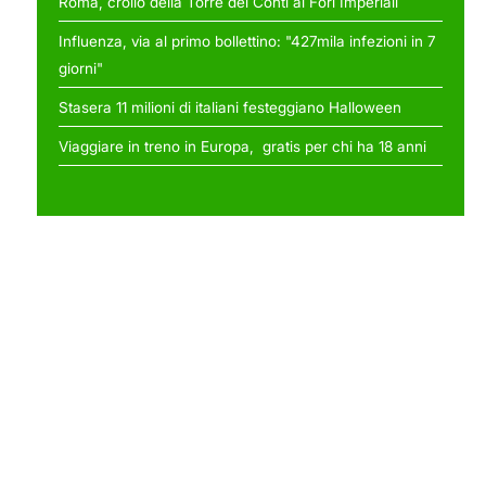
Roma, crollo della Torre dei Conti ai Fori Imperiali
Influenza, via al primo bollettino: "427mila infezioni in 7
giorni"
Stasera 11 milioni di italiani festeggiano Halloween
Viaggiare in treno in Europa, gratis per chi ha 18 anni