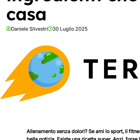
casa
Daniele Silvestri
30 Luglio 2025
Allenamento senza dolori? Se ami lo sport, il fitnes
bella notizia. Esiste una ricetta super. Anzi, forse 