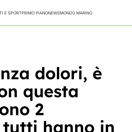
TI E SPORT
PRIMO PIANO
NEWS
MONDO MARINO
nza dolori, è
con questa
vono 2
 tutti hanno in