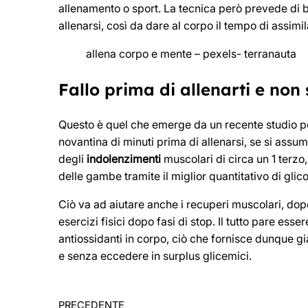
allenamento o sport. La tecnica però prevede di 
allenarsi, così da dare al corpo il tempo di assimila
allena corpo e mente – pexels- terranauta
Fallo prima di allenarti e non 
Questo è quel che emerge da un recente studio po
novantina di minuti prima di allenarsi, se si assu
degli
indolenzimenti
muscolari di circa un 1 terz
delle gambe tramite il miglior quantitativo di gli
Ciò va ad aiutare anche i recuperi muscolari, dopo
esercizi fisici dopo fasi di stop. Il tutto pare ess
antiossidanti in corpo, ciò che fornisce dunque g
e senza eccedere in surplus glicemici.
PRECEDENTE