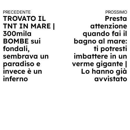
PRECEDENTE
PROSSIMO
Continua
TROVATO IL
Presta
TNT IN MARE |
attenzione
a
300mila
quando fai il
leggere
BOMBE sui
bagno al mare:
fondali,
ti potresti
sembrava un
imbattere in un
paradiso e
verme gigante |
invece è un
Lo hanno già
inferno
avvistato