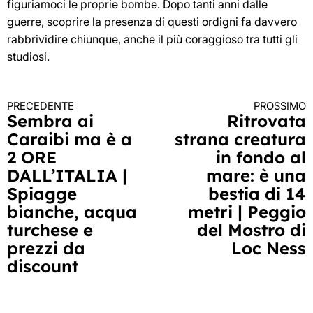
figuriamoci le proprie bombe. Dopo tanti anni dalle
guerre, scoprire la presenza di questi ordigni fa davvero
rabbrividire chiunque, anche il più coraggioso tra tutti gli
studiosi.
PRECEDENTE
PROSSIMO
Continua
Sembra ai
Ritrovata
Caraibi ma è a
strana creatura
a
2 ORE
in fondo al
leggere
DALL’ITALIA |
mare: è una
Spiagge
bestia di 14
bianche, acqua
metri | Peggio
turchese e
del Mostro di
prezzi da
Loc Ness
discount