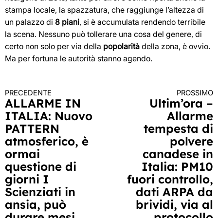
stampa locale, la spazzatura, che raggiunge l’altezza di
un palazzo di
8 piani
, si è accumulata rendendo terribile
la scena. Nessuno può tollerare una cosa del genere, di
certo non solo per via della
popolarità
della zona, è ovvio.
Ma per fortuna le autorità stanno agendo.
PRECEDENTE
PROSSIMO
Continua
ALLARME IN
Ultim’ora –
ITALIA: Nuovo
Allarme
a
PATTERN
tempesta di
leggere
atmosferico, è
polvere
ormai
canadese in
questione di
Italia: PM10
giorni I
fuori controllo,
Scienziati in
dati ARPA da
ansia, può
brividi, via al
durare mesi
protocollo