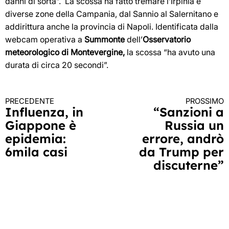
danni di sorta”. La scossa ha fatto tremare l’Irpinia e
diverse zone della Campania, dal Sannio al Salernitano e
addirittura anche la provincia di Napoli. Identificata dalla
webcam operativa a
Summonte
dell’
Osservatorio
meteorologico di Montevergine,
la scossa “ha avuto una
durata di circa 20 secondi”.
PRECEDENTE
PROSSIMO
Continua
Influenza, in
“Sanzioni a
Giappone è
Russia un
a
epidemia:
errore, andrò
leggere
6mila casi
da Trump per
discuterne”