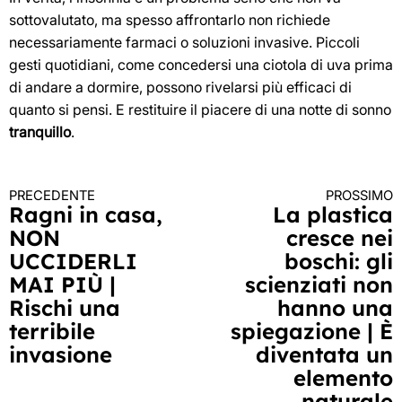
sottovalutato, ma spesso affrontarlo non richiede
necessariamente farmaci o soluzioni invasive. Piccoli
gesti quotidiani, come concedersi una ciotola di uva prima
di andare a dormire, possono rivelarsi più efficaci di
quanto si pensi. E restituire il piacere di una notte di sonno
tranquillo
.
PRECEDENTE
PROSSIMO
Continua
Ragni in casa,
La plastica
NON
cresce nei
a
UCCIDERLI
boschi: gli
leggere
MAI PIÙ |
scienziati non
Rischi una
hanno una
terribile
spiegazione | È
invasione
diventata un
elemento
naturale