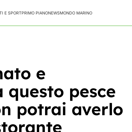
TI E SPORT
PRIMO PIANO
NEWS
MONDO MARINO
ato e
a questo pesce
on potrai averlo
torante