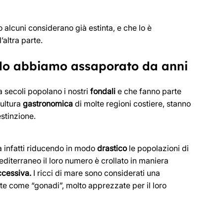
o alcuni considerano già estinta, e che lo è
’altra parte.
he lo abbiamo assaporato da anni
a secoli popolano i nostri
fondali
e che fanno parte
cultura
gastronomica
di molte regioni costiere, stanno
estinzione.
a infatti riducendo in modo
drastico
le popolazioni di
editerraneo il loro numero è crollato in maniera
cessiva.
I ricci di mare sono considerati una
ote come “gonadi”, molto apprezzate per il loro