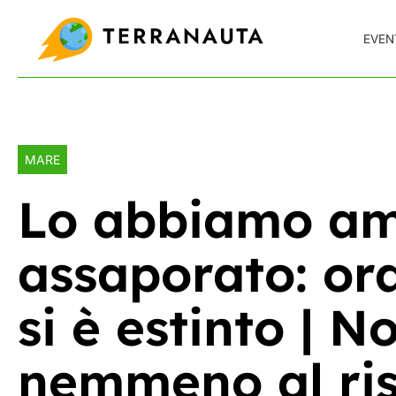
Skip
to
EVEN
content
MARE
Lo abbiamo am
assaporato: or
si è estinto | N
nemmeno al ris