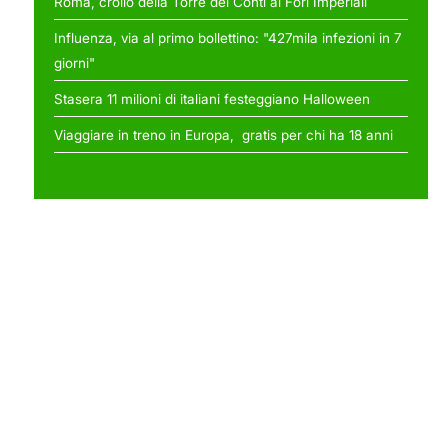
Roma, crollo della Torre dei Conti ai Fori Imperiali
Influenza, via al primo bollettino: "427mila infezioni in 7
giorni"
Stasera 11 milioni di italiani festeggiano Halloween
Viaggiare in treno in Europa, gratis per chi ha 18 anni