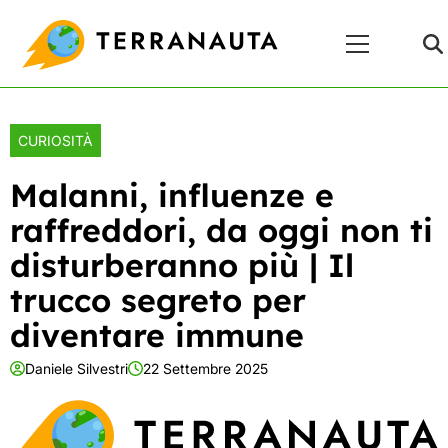
Skip
Menu
to
Principale
content
CURIOSITÀ
Malanni, influenze e
raffreddori, da oggi non ti
disturberanno più | Il
trucco segreto per
diventare immune
Daniele Silvestri
22 Settembre 2025