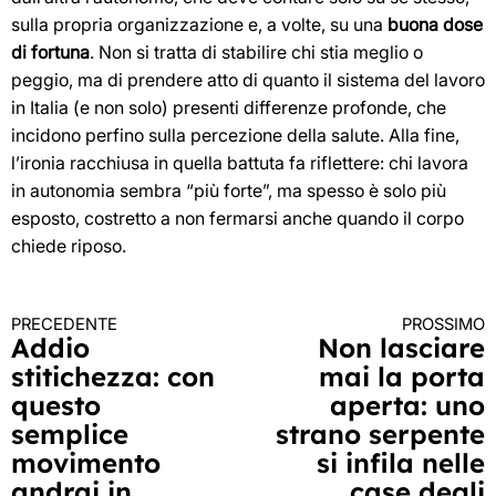
sulla propria organizzazione e, a volte, su una
buona dose
di fortuna
. Non si tratta di stabilire chi stia meglio o
peggio, ma di prendere atto di quanto il sistema del lavoro
in Italia (e non solo) presenti differenze profonde, che
incidono perfino sulla percezione della salute. Alla fine,
l’ironia racchiusa in quella battuta fa riflettere: chi lavora
in autonomia sembra “più forte”, ma spesso è solo più
esposto, costretto a non fermarsi anche quando il corpo
chiede riposo.
PRECEDENTE
PROSSIMO
Continua
Addio
Non lasciare
stitichezza: con
mai la porta
a
questo
aperta: uno
leggere
semplice
strano serpente
movimento
si infila nelle
andrai in
case degli