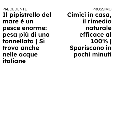
PRECEDENTE
PROSSIMO
Continua
Il pipistrello del
Cimici in casa,
mare è un
il rimedio
a
pesce enorme:
naturale
leggere
pesa più di una
efficace al
tonnellata | Si
100% |
trova anche
Spariscono in
nelle acque
pochi minuti
italiane