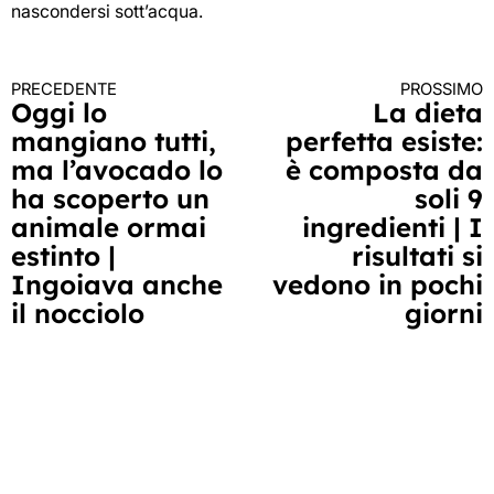
nascondersi sott’acqua.
PRECEDENTE
PROSSIMO
Continua
Oggi lo
La dieta
mangiano tutti,
perfetta esiste:
a
ma l’avocado lo
è composta da
leggere
ha scoperto un
soli 9
animale ormai
ingredienti | I
estinto |
risultati si
Ingoiava anche
vedono in pochi
il nocciolo
giorni