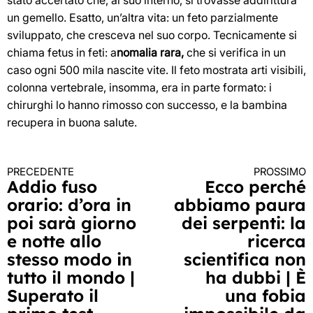
stato accertato che, al suo interno, si trovasse addirittura
un gemello. Esatto, un’altra vita: un feto parzialmente
sviluppato, che cresceva nel suo corpo. Tecnicamente si
chiama fetus in feti: a
nomalia rara,
che si verifica in un
caso ogni 500 mila nascite vite. Il feto mostrata arti visibili,
colonna vertebrale, insomma, era in parte formato: i
chirurghi lo hanno rimosso con successo, e la bambina
recupera in buona salute.
PRECEDENTE
PROSSIMO
Continua
Addio fuso
Ecco perché
orario: d’ora in
abbiamo paura
a
poi sarà giorno
dei serpenti: la
leggere
e notte allo
ricerca
stesso modo in
scientifica non
tutto il mondo |
ha dubbi | È
Superato il
una fobia