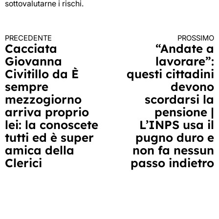
sottovalutarne i rischi.
PRECEDENTE
PROSSIMO
Continua
Cacciata
“Andate a
Giovanna
lavorare”:
a
Civitillo da È
questi cittadini
leggere
sempre
devono
mezzogiorno
scordarsi la
arriva proprio
pensione |
lei: la conoscete
L’INPS usa il
tutti ed è super
pugno duro e
amica della
non fa nessun
Clerici
passo indietro