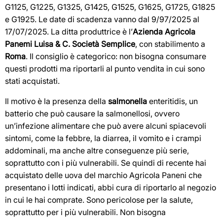
G1125, G1225, G1325, G1425, G1525, G1625, G1725, G1825
e G1925. Le date di scadenza vanno dal 9/97/2025 al
17/07/2025. La ditta produttrice è l’
Azienda Agricola
Panemi Luisa & C. Società Semplice
, con stabilimento a
Roma
. Il consiglio è categorico: non bisogna consumare
questi prodotti ma riportarli al punto vendita in cui sono
stati acquistati.
Il motivo è la presenza della
salmonella
enteritidis, un
batterio che può causare la salmonellosi, ovvero
un’infezione alimentare che può avere alcuni spiacevoli
sintomi, come la febbre, la diarrea, il vomito e i crampi
addominali, ma anche altre conseguenze più serie,
soprattutto con i più vulnerabili. Se quindi di recente hai
acquistato delle uova del marchio Agricola Paneni che
presentano i lotti indicati, abbi cura di riportarlo al negozio
in cui le hai comprate. Sono pericolose per la salute,
soprattutto per i più vulnerabili. Non bisogna