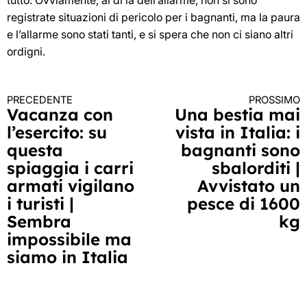
tutto. Ovviamente, al di là dell’allarme, non si sono
registrate situazioni di pericolo per i bagnanti, ma la paura
e l’allarme sono stati tanti, e si spera che non ci siano altri
ordigni.
PRECEDENTE
PROSSIMO
Continua
Vacanza con
Una bestia mai
l’esercito: su
vista in Italia: i
a
questa
bagnanti sono
leggere
spiaggia i carri
sbalorditi |
armati vigilano
Avvistato un
i turisti |
pesce di 1600
Sembra
kg
impossibile ma
siamo in Italia