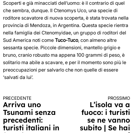
Scoperti e già minacciati dell’uomo: è il contrario di quel
che sembra, dunque. Il Ctenomys Uco, una specie di
roditore scavatore di nuova scoperta, è stata trovata nella
provincia di Mendoza, in Argentina. Questa specie rientra
nella famiglia dei Ctenomyidae, un gruppo di roditori del
Sud America noti come
Tuco-Tuco
, con almeno altre
sessanta specie. Piccole dimensioni, mantello grigio e
bruno, cranio robusto ma appena 100 grammi di peso, è
solitario ma abile a scavare, e per il momento sono più le
preoccupazioni per salvarlo che non quelle di essere
‘salvati da lui’.
PRECEDENTE
PROSSIMO
Continua
Arriva uno
L’isola va a
Tsunami senza
fuoco: i turisti
a
precedenti:
se ne vanno
leggere
turisti italiani in
subito | Se hai