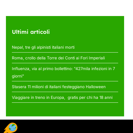
Ultimi articoli
Nepal, tre gli alpinisti italiani morti
Roma, crollo della Torre dei Conti ai Fori Imperiali
Influenza, via al primo bollettino: "427mila infezioni in 7
giorni"
Stasera 11 milioni di italiani festeggiano Halloween
Viaggiare in treno in Europa, gratis per chi ha 18 anni