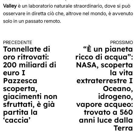
Valley
è un laboratorio naturale straordinario, dove si può
osservare in diretta ciò che, altrove nel mondo, è avvenuto
solo in un passato remoto.
PRECEDENTE
PROSSIMO
Continua
Tonnellate di
“È un pianeta
oro ritrovati:
ricco di acqua”:
a
200 miliardi di
NASA, scoperta
leggere
euro I
la vita
Pazzesca
extraterrestre I
scoperta,
Oceano,
giacimenti non
idrogeno,
sfruttati, è già
vapore acqueo:
partita la
trovato a 560
‘caccia’
anni luce dalla
Terra