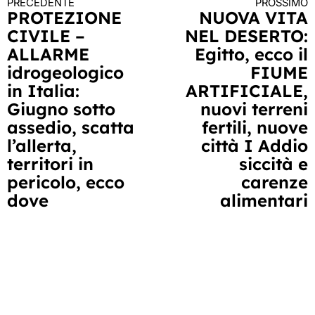
PRECEDENTE
PROSSIMO
Continua
PROTEZIONE
NUOVA VITA
CIVILE –
NEL DESERTO:
a
ALLARME
Egitto, ecco il
leggere
idrogeologico
FIUME
in Italia:
ARTIFICIALE,
Giugno sotto
nuovi terreni
assedio, scatta
fertili, nuove
l’allerta,
città I Addio
territori in
siccità e
pericolo, ecco
carenze
dove
alimentari