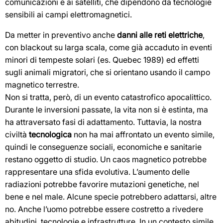
comunicazioni e ai satelliti, che dipendono da tecnologie
sensibili ai campi elettromagnetici.
Da metter in preventivo anche
danni alle reti elettriche
,
con blackout su larga scala, come già accaduto in eventi
minori di tempeste solari (es. Quebec 1989) ed effetti
sugli animali migratori, che si orientano usando il campo
magnetico terrestre.
Non si tratta, però, di un evento catastrofico apocalittico.
Durante le inversioni passate, la vita non si è estinta, ma
ha attraversato fasi di adattamento. Tuttavia, la nostra
civiltà
tecnologica
non ha mai affrontato un evento simile,
quindi le conseguenze sociali, economiche e sanitarie
restano oggetto di studio. Un caos magnetico potrebbe
rappresentare una sfida evolutiva. L’aumento delle
radiazioni potrebbe favorire mutazioni genetiche, nel
bene e nel male. Alcune specie potrebbero adattarsi, altre
no. Anche l’uomo potrebbe essere costretto a rivedere
abitudini, tecnologie e infrastrutture. In un contesto simile,