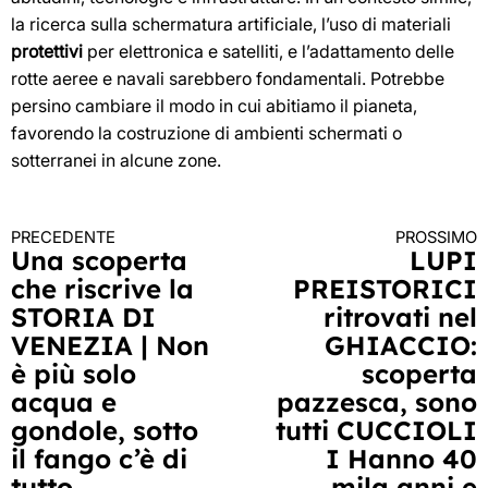
la ricerca sulla schermatura artificiale, l’uso di materiali
protettivi
per elettronica e satelliti, e l’adattamento delle
rotte aeree e navali sarebbero fondamentali. Potrebbe
persino cambiare il modo in cui abitiamo il pianeta,
favorendo la costruzione di ambienti schermati o
sotterranei in alcune zone.
PRECEDENTE
PROSSIMO
Continua
Una scoperta
LUPI
che riscrive la
PREISTORICI
a
STORIA DI
ritrovati nel
leggere
VENEZIA | Non
GHIACCIO:
è più solo
scoperta
acqua e
pazzesca, sono
gondole, sotto
tutti CUCCIOLI
il fango c’è di
I Hanno 40
tutto
mila anni e