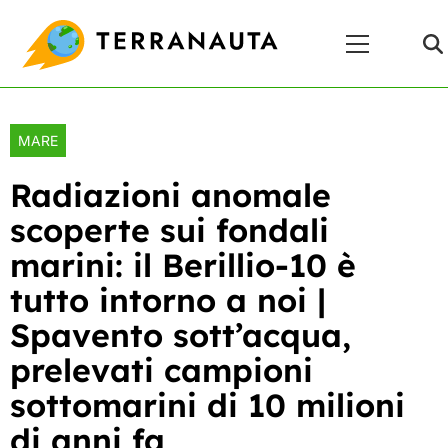
Skip
Menu
to
Principale
content
MARE
Radiazioni anomale
scoperte sui fondali
marini: il Berillio-10 è
tutto intorno a noi |
Spavento sott’acqua,
prelevati campioni
sottomarini di 10 milioni
di anni fa