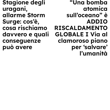
Stagione degli
“Una bomba
uragani,
atomica
a
allarme Storm
sull’oceano” è
leggere
Surge: cos’è,
ADDIO
cosa rischiamo
RISCALDAMENTO
davvero e quali
GLOBALE I Via al
conseguenze
clamoroso piano
può avere
per ‘salvare’
l’umanità